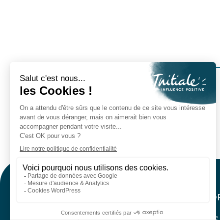
1
2
3
4
AGENCE INITIALE
À PARIS
À BO
6 rue d’Armaillé
121 ru