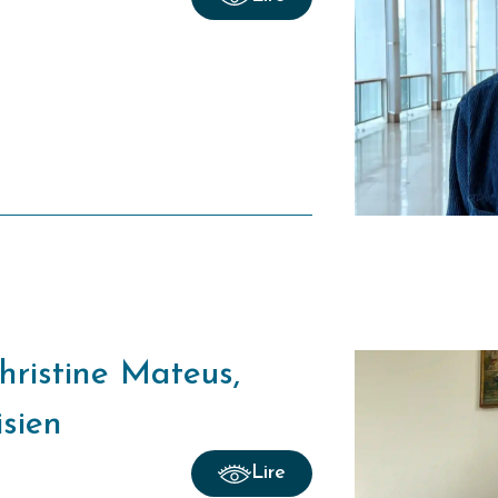
Christine Mateus,
isien
Lire