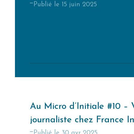
publié le
15 juin 2025
Au Micro d’Initiale #10 – 
journaliste chez France In
publié le
30 avr 2025