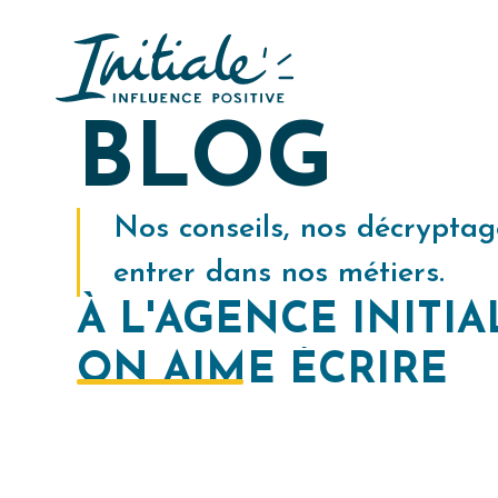
BLOG
Nos conseils, nos décryptag
entrer dans nos métiers.
À L'AGENCE INITIA
O
N
A
I
M
E
É
C
R
I
R
E