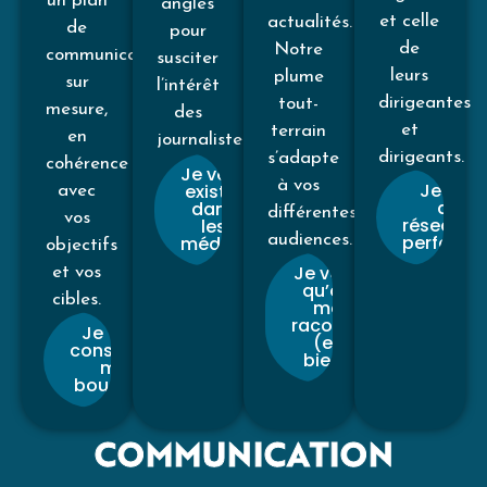
un plan
angles
et celle
actualités.
de
pour
de
Notre
communication
susciter
leurs
plume
sur
l’intérêt
dirigeantes
tout-
mesure,
des
et
terrain
en
journalistes.
dirigeants.
s’adapte
cohérence
Je veux
à vos
Je veux
exister
avec
des
dans
différentes
vos
réseaux q
les
audiences.
performe
médias
objectifs
Je veux
et vos
qu’on
cibles.
me
raconte
Je veux
(et
construire
bien)
ma
boussole
COMMUNICATION