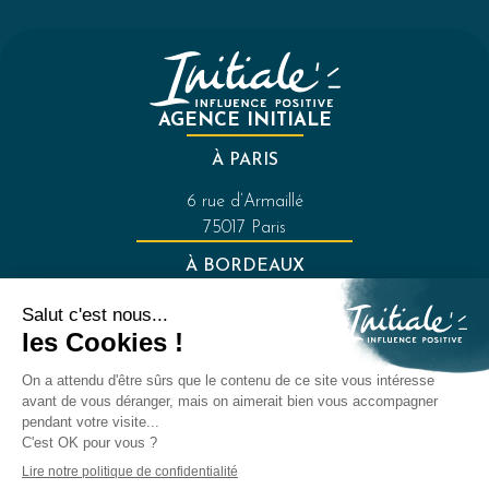
AGENCE INITIALE
À PARIS
6 rue d’Armaillé
75017 Paris
À BORDEAUX
121 rue de la Croix-de-Seguey
33000 Bordeaux
FAQ
Mentions légales
Politique de confidentialité
07 69 95 64 68
bonjour@agence-initiale.fr