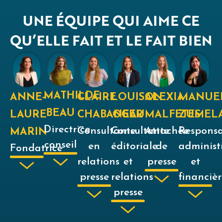
UNE ÉQUIPE QUI AIME CE
QU’ELLE FAIT ET LE FAIT BIEN
MATHILDE
ANNE-
CLAIRE
ALEXIA
MANUE
LOUISON
BEAU
LAURE
CHABANEAU
MALFETES
ZUMEL
OGER
Directrice
Consultante
Attachée
Respons
Consultante
MARIN
conseil
en
de
administ
éditoriale
Fondatrice
relations
presse
et
et
presse
financiè
relations
presse