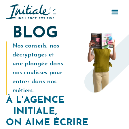
BLOG
Nos conseils, nos
décryptages et
une plongée dans
nos coulisses pour
entrer dans nos
métiers.
À L'AGENCE
INITIALE,
O
N
A
I
M
E
É
C
R
I
R
E