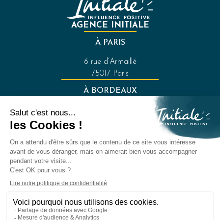
AGENCE INITIALE
À PARIS
6 rue d’Armaillé
75017 Paris
À BORDEAUX
121 rue de la Croix-de-Seguey
33000 Bordeaux
FAQ
Mentions légales
Politique de confidentialité
07 69 95 64 68
bonjour@agence-initiale.fr